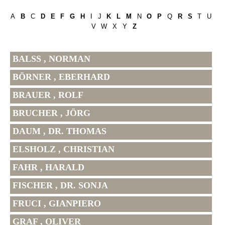
A
B
C
D
E
F
G
H
I
J
K
L
M
N
O
P
Q
R
S
T
U
V
W
X
Y
Z
BALSS , NORMAN
BÖRNER , EBERHARD
BRAUER , ROLF
BRUCHER , JÖRG
DAUM , DR. THOMAS
ELSHOLZ , CHRISTIAN
FAHR , HARALD
FISCHER , DR. SONJA
FRUCI , GIANPIERO
GRAF , OLIVER