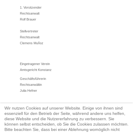
1. Vorsitzender
Rechtsanwalt
Rolf Brauer
Stellvertreter
Rechtsanwalt
Clemens Muñoz
Eingetragener Verein
Amtsgericht Konstanz
Geschäftsführerin
Rechtsanwältin
Julia Hefner
Wir nutzen Cookies auf unserer Website. Einige von ihnen sind
Tel.: 07531/12784710
essenziell für den Betrieb der Seite, während andere uns helfen,
Fax: 07731/950922
diese Website und die Nutzererfahrung zu verbessern. Sie
können selbst entscheiden, ob Sie die Cookies zulassen möchten.
vorstand@anwaltsverein-konstanz.de
Bitte beachten Sie, dass bei einer Ablehnung womöglich nicht
www.anwaltverein-konstanz.de