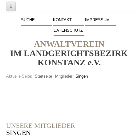
Start
SUCHE
KONTAKT
IMPRESSUM
DATENSCHUTZ
Mitglieder
ANWALTVEREIN
Vorstand
IM LANDGERICHTSBEZIRK
Schwerpunkte
KONSTANZ e.V.
Fremdsprachen
Aktuelle Seite:
Startseite
Mitglieder
Singen
Veranstaltungen
Stellenmarkt
Inserate
Beitritt zum Verein
UNSERE MITGLIEDER
SINGEN
Presse