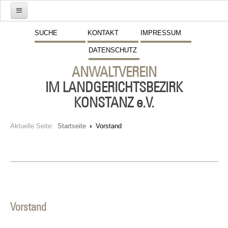
Start
SUCHE
KONTAKT
IMPRESSUM
DATENSCHUTZ
Mitglieder
ANWALTVEREIN
Vorstand
IM LANDGERICHTSBEZIRK
Schwerpunkte
KONSTANZ e.V.
Fremdsprachen
Aktuelle Seite:
Startseite
Vorstand
Veranstaltungen
Stellenmarkt
Inserate
Beitritt zum Verein
Vorstand
Presse