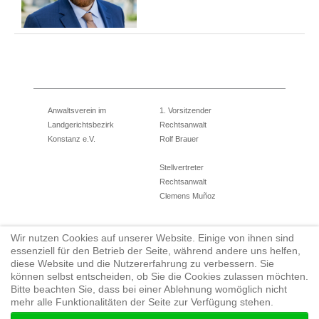
Anwaltsverein im
1. Vorsitzender
Landgerichtsbezirk
Rechtsanwalt
Konstanz e.V.
Rolf Brauer
Stellvertreter
Rechtsanwalt
Clemens Muñoz
Wir nutzen Cookies auf unserer Website. Einige von ihnen sind
Eingetragener Verein
Tel.: 07531/12784710
essenziell für den Betrieb der Seite, während andere uns helfen,
Amtsgericht Konstanz
Fax: 07731/950922
diese Website und die Nutzererfahrung zu verbessern. Sie
können selbst entscheiden, ob Sie die Cookies zulassen möchten.
Geschäftsführerin
vorstand@anwaltsverein-konstanz.de
Bitte beachten Sie, dass bei einer Ablehnung womöglich nicht
Rechtsanwältin
www.anwaltverein-konstanz.de
mehr alle Funktionalitäten der Seite zur Verfügung stehen.
Julia Hefner