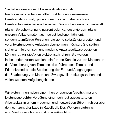
Sie haben eine abgeschlossene Ausbildung als
Rechtsanwaltsfachangestellte/r und bringen
idealerweise
Berufserfahrung mit, gerne können Sie sich aber auch als
Berufsanfänger/in bei
uns bewerben. Wir suchen keine Schreibkraft
(da wir Spracherkennung nutzen) oder
Kaffeeservierer/in (da wir
unseren Vollautomaten auch selbst bedienen können),
sondern
teamfähige Personen, die gerne selbständig arbeiten und
verantwortungsvolle Aufgaben
übernehmen möchten. Sie sollten
sicher am Telefon sein und moderne Anwaltssoftware
bedienen
können, da wir die Akten elektronisch führen. Sie werden
insbesondere
verantwortlich sein für den Kontakt zu den Mandanten,
die Vereinbarung von Terminen, das
Führen des Termin- und
Fristenkalenders, die Bearbeitung der Ein- und Ausgangspost,
die
Bearbeitung von Mahn- und Zwangsvollstreckungssachen und
vielen weiteren
Aufgabengebieten.
Wir bieten Ihnen neben einem hervorragenden Arbeitsklima und
leistungsgerechter
Vergütung einen sehr gut ausgestatteten
Arbeitsplatz in einem modernen und neuwertigen
Büro in ruhiger aber
dennoch zentraler Lage in Radolfzell. Des Weiteren bieten wir
eine
Viertagewoche, wenn dies gewünscht ist.