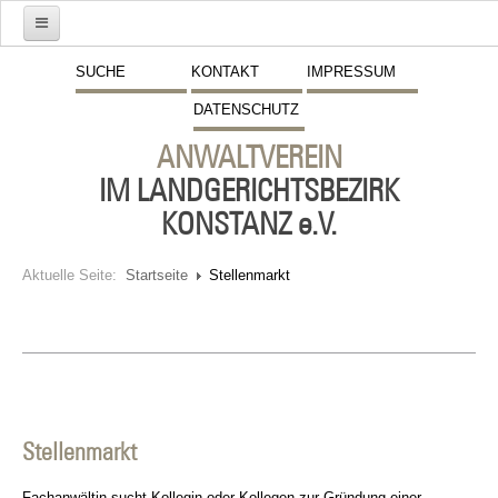
Start
SUCHE
KONTAKT
IMPRESSUM
DATENSCHUTZ
Mitglieder
ANWALTVEREIN
Vorstand
IM LANDGERICHTSBEZIRK
Schwerpunkte
KONSTANZ e.V.
Fremdsprachen
Aktuelle Seite:
Startseite
Stellenmarkt
Veranstaltungen
Stellenmarkt
Inserate
Beitritt zum Verein
Stellenmarkt
Presse
Fachanwältin sucht Kollegin oder Kollegen zur Gründung einer