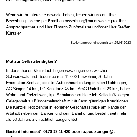
Wenn wir Ihr Interesse geweckt haben, freuen wir uns auf Ihre
Bewerbung – gerne per Email
an
bewerbung@bauanwaelte.pro
. Ihre
Ansprechpartner sind Herr Tilmann Zunftmeister
und/oder Herr Steffen
Küntzler.
Stellenangebot eingestellt am 25.05.2023
Mut zur Selbstständigkeit?
In der schönen Kleinstadt Engen
www.engen.de
zwischen
Schwarzwald und Bodensee (ca. 11.000 Einwohner, S-Bahn-
Endstation Seehas, direkte Autobahnanbindung in allen Richtungen,
AG Singen 14 km, LG Konstanz 45 km, ArbG Radolfzell 23 km, hoher
Wohn- und Freizeitwert, kpl. Schulangebot biete ich Kollegin/Kollegen
Gelegenheit zu Bürogemeinschaft mit äußerst günstigen Konditionen.
Die Kanzlei liegt zentral in lebhafter Geschäftsstraße am Rande der
Altstadt neben den Banken und dem Bahnhof und besteht seit mehr
als 50 Jahren, zivilrechtlich ausgerichtet.
Besteht Interesse? 0170 99 11 420 oder
ra.puetz.engen@t-