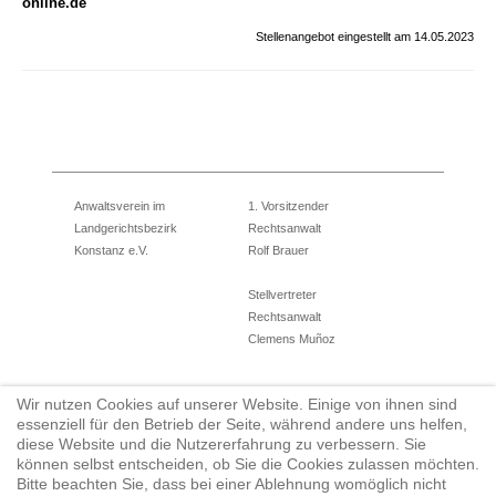
online.de
Stellenangebot eingestellt am 14.05.2023
Anwaltsverein im
1. Vorsitzender
Landgerichtsbezirk
Rechtsanwalt
Konstanz e.V.
Rolf Brauer
Stellvertreter
Rechtsanwalt
Clemens Muñoz
Wir nutzen Cookies auf unserer Website. Einige von ihnen sind
Eingetragener Verein
Tel.: 07531/12784710
essenziell für den Betrieb der Seite, während andere uns helfen,
Amtsgericht Konstanz
Fax: 07731/950922
diese Website und die Nutzererfahrung zu verbessern. Sie
können selbst entscheiden, ob Sie die Cookies zulassen möchten.
Geschäftsführerin
vorstand@anwaltsverein-konstanz.de
Bitte beachten Sie, dass bei einer Ablehnung womöglich nicht
Rechtsanwältin
www.anwaltverein-konstanz.de