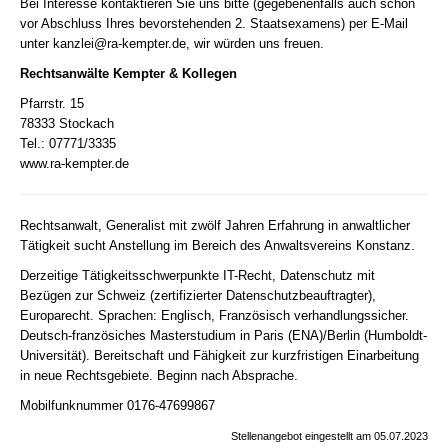
Bei Interesse kontaktieren Sie uns bitte (gegebenenfalls auch schon
vor Abschluss Ihres bevorstehenden 2. Staatsexamens) per E-Mail
unter
kanzlei@ra-kempter.de
, wir würden uns freuen.
Rechtsanwälte Kempter & Kollegen
Pfarrstr. 15
78333 Stockach
Tel.: 07771/3335
www.ra-kempter.de
Rechtsanwalt, Generalist mit zwölf Jahren Erfahrung in anwaltlicher
Tätigkeit sucht Anstellung im Bereich des Anwaltsvereins Konstanz.
Derzeitige Tätigkeitsschwerpunkte IT-Recht, Datenschutz mit
Bezügen zur Schweiz (zertifizierter Datenschutzbeauftragter),
Europarecht. Sprachen: Englisch, Französisch verhandlungssicher.
Deutsch-französiches Masterstudium in Paris (ENA)/Berlin (Humboldt-
Universität). Bereitschaft und Fähigkeit zur kurzfristigen Einarbeitung
in neue Rechtsgebiete. Beginn nach Absprache.
Mobilfunknummer 0176-47699867
Stellenangebot eingestellt am 05.07.2023