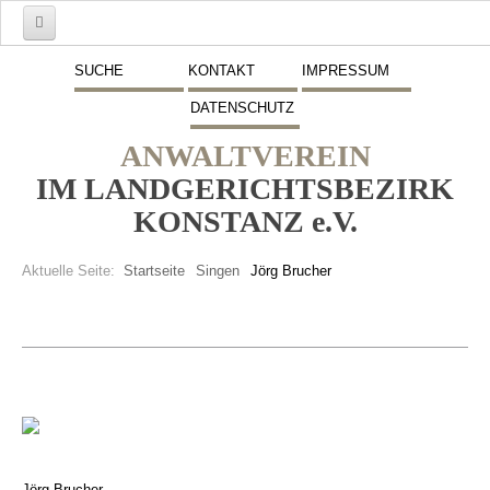
Start
SUCHE
KONTAKT
IMPRESSUM
DATENSCHUTZ
Mitglieder
ANWALTVEREIN
Vorstand
IM LANDGERICHTSBEZIRK
Schwerpunkte
KONSTANZ e.V.
Fremdsprachen
Aktuelle Seite:
Startseite
Singen
Jörg Brucher
Veranstaltungen
Stellenmarkt
Inserate
Beitritt zum Verein
Presse
Jörg Brucher