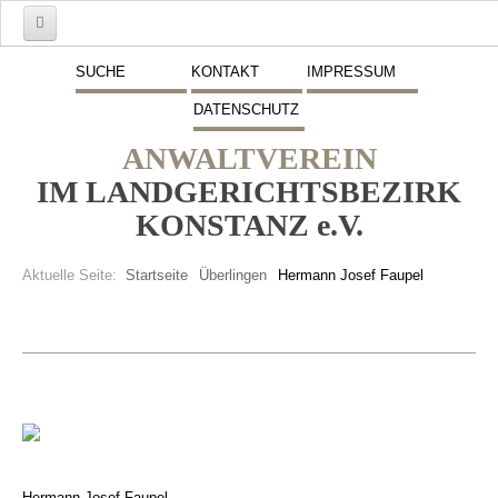
Start
SUCHE
KONTAKT
IMPRESSUM
DATENSCHUTZ
Mitglieder
ANWALTVEREIN
Vorstand
IM LANDGERICHTSBEZIRK
Schwerpunkte
KONSTANZ e.V.
Fremdsprachen
Aktuelle Seite:
Startseite
Überlingen
Hermann Josef Faupel
Veranstaltungen
Stellenmarkt
Inserate
Beitritt zum Verein
Presse
Hermann Josef Faupel