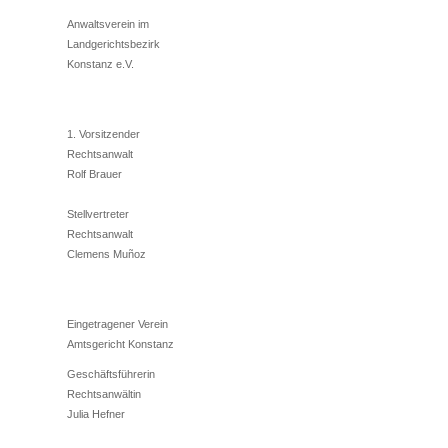
Anwaltsverein im
Landgerichtsbezirk
Konstanz e.V.
1. Vorsitzender
Rechtsanwalt
Rolf Brauer
Stellvertreter
Rechtsanwalt
Clemens Muñoz
Eingetragener Verein
Amtsgericht Konstanz
Geschäftsführerin
Rechtsanwältin
Julia Hefner