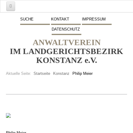
Start
SUCHE
KONTAKT
IMPRESSUM
DATENSCHUTZ
Mitglieder
ANWALTVEREIN
Vorstand
IM LANDGERICHTSBEZIRK
Schwerpunkte
KONSTANZ e.V.
Fremdsprachen
Aktuelle Seite:
Startseite
Konstanz
Philip Meier
Veranstaltungen
Stellenmarkt
Inserate
Beitritt zum Verein
Presse
Philip Meier