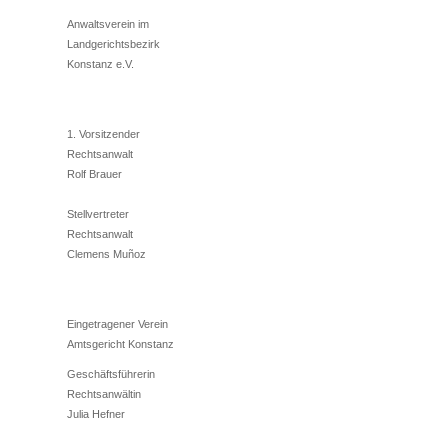
Anwaltsverein im
Landgerichtsbezirk
Konstanz e.V.
1. Vorsitzender
Rechtsanwalt
Rolf Brauer
Stellvertreter
Rechtsanwalt
Clemens Muñoz
Eingetragener Verein
Amtsgericht Konstanz
Geschäftsführerin
Rechtsanwältin
Julia Hefner