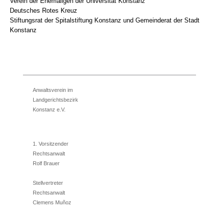
Verein der Ehemaligen der Universität Konstanz
Deutsches Rotes Kreuz
Stiftungsrat der Spitalstiftung Konstanz und Gemeinderat der Stadt
Konstanz
Anwaltsverein im
Landgerichtsbezirk
Konstanz e.V.
1. Vorsitzender
Rechtsanwalt
Rolf Brauer
Stellvertreter
Rechtsanwalt
Clemens Muñoz