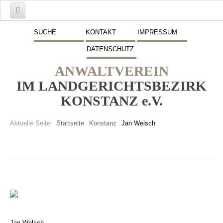
Start
SUCHE
KONTAKT
IMPRESSUM
DATENSCHUTZ
Mitglieder
ANWALTVEREIN
Vorstand
IM LANDGERICHTSBEZIRK
Schwerpunkte
KONSTANZ e.V.
Fremdsprachen
Aktuelle Seite:
Startseite
Konstanz
Jan Welsch
Veranstaltungen
Stellenmarkt
Inserate
Beitritt zum Verein
Presse
Jan Welsch