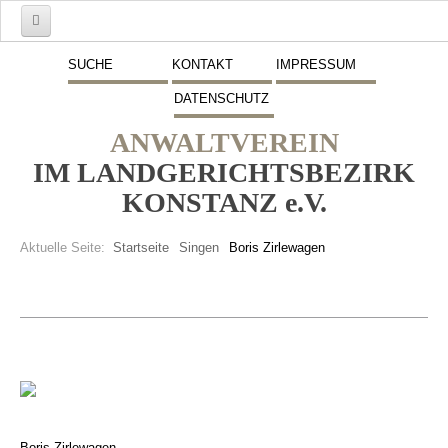
Start
SUCHE
KONTAKT
IMPRESSUM
DATENSCHUTZ
Mitglieder
ANWALTVEREIN
Vorstand
IM LANDGERICHTSBEZIRK
Schwerpunkte
KONSTANZ e.V.
Fremdsprachen
Aktuelle Seite:
Startseite
Singen
Boris Zirlewagen
Veranstaltungen
Stellenmarkt
Inserate
Beitritt zum Verein
Presse
Boris Zirlewagen