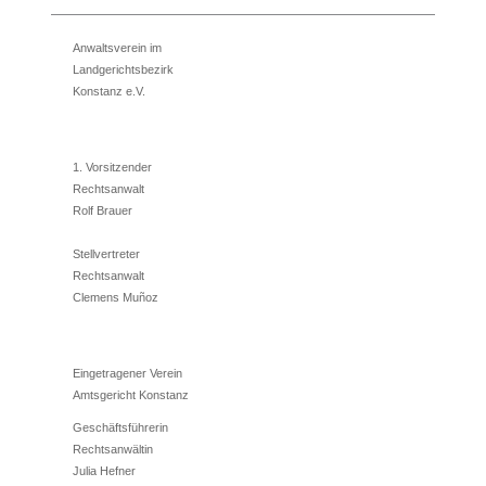
Anwaltsverein im
Landgerichtsbezirk
Konstanz e.V.
1. Vorsitzender
Rechtsanwalt
Rolf Brauer
Stellvertreter
Rechtsanwalt
Clemens Muñoz
Eingetragener Verein
Amtsgericht Konstanz
Geschäftsführerin
Rechtsanwältin
Julia Hefner