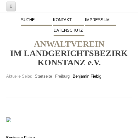
Start
SUCHE
KONTAKT
IMPRESSUM
DATENSCHUTZ
Mitglieder
ANWALTVEREIN
Vorstand
IM LANDGERICHTSBEZIRK
Schwerpunkte
KONSTANZ e.V.
Fremdsprachen
Aktuelle Seite:
Startseite
Freiburg
Benjamin Fiebig
Veranstaltungen
Stellenmarkt
Inserate
Beitritt zum Verein
Presse
Benjamin Fiebig