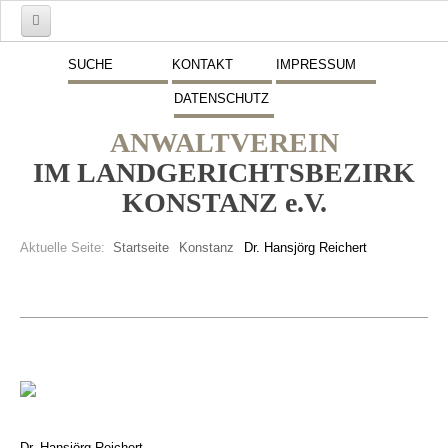
Start
SUCHE
KONTAKT
IMPRESSUM
DATENSCHUTZ
Mitglieder
ANWALTVEREIN
Vorstand
IM LANDGERICHTSBEZIRK
Schwerpunkte
KONSTANZ e.V.
Fremdsprachen
Aktuelle Seite:
Startseite
Konstanz
Dr. Hansjörg Reichert
Veranstaltungen
Stellenmarkt
Inserate
Beitritt zum Verein
Presse
Dr. Hansjörg Reichert