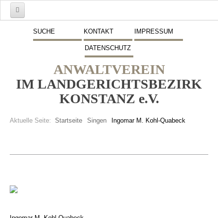
Start
SUCHE
KONTAKT
IMPRESSUM
DATENSCHUTZ
Mitglieder
ANWALTVEREIN
Vorstand
IM LANDGERICHTSBEZIRK
Schwerpunkte
KONSTANZ e.V.
Fremdsprachen
Aktuelle Seite:
Startseite
Singen
Ingomar M. Kohl-Quabeck
Veranstaltungen
Stellenmarkt
Inserate
Beitritt zum Verein
Presse
Ingomar M. Kohl-Quabeck