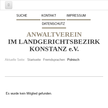
Start
SUCHE
KONTAKT
IMPRESSUM
DATENSCHUTZ
Mitglieder
ANWALTVEREIN
Vorstand
IM LANDGERICHTSBEZIRK
Schwerpunkte
KONSTANZ e.V.
Fremdsprachen
Aktuelle Seite:
Startseite
Fremdsprachen
Polnisch
Veranstaltungen
Stellenmarkt
Inserate
Es wurde kein Mitglied gefunden.
Beitritt zum Verein
Presse