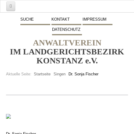
Start
SUCHE
KONTAKT
IMPRESSUM
DATENSCHUTZ
Mitglieder
ANWALTVEREIN
Vorstand
IM LANDGERICHTSBEZIRK
Schwerpunkte
KONSTANZ e.V.
Fremdsprachen
Aktuelle Seite:
Startseite
Singen
Dr. Sonja Fischer
Veranstaltungen
Stellenmarkt
Inserate
Beitritt zum Verein
Presse
Dr. Sonja Fischer