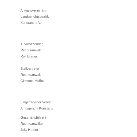
Anwaltsverein im
Landgerichtsbezirk
Konstanz e.V.
1. Vorsitzender
Rechtsanwalt
Rolf Brauer
Stellvertreter
Rechtsanwalt
Clemens Muñoz
Eingetragener Verein
Amtsgericht Konstanz
Geschäftsführerin
Rechtsanwältin
Julia Hefner