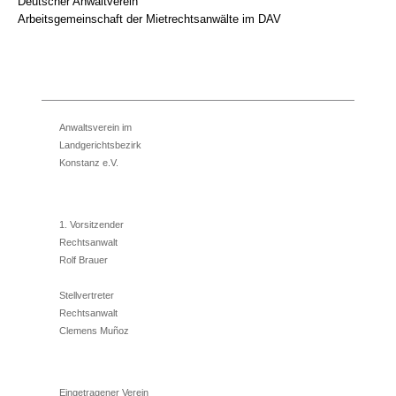
Deutscher Anwaltverein
Arbeitsgemeinschaft der Mietrechtsanwälte im DAV
Anwaltsverein im
Landgerichtsbezirk
Konstanz e.V.
1. Vorsitzender
Rechtsanwalt
Rolf Brauer
Stellvertreter
Rechtsanwalt
Clemens Muñoz
Eingetragener Verein