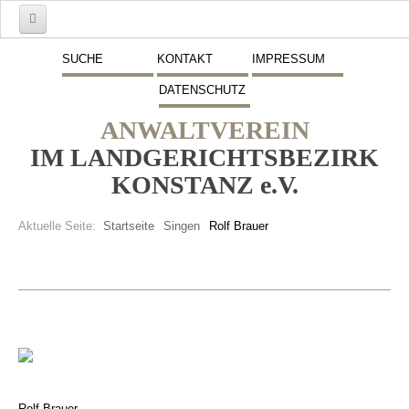
Start
SUCHE
KONTAKT
IMPRESSUM
DATENSCHUTZ
Mitglieder
ANWALTVEREIN
Vorstand
IM LANDGERICHTSBEZIRK
Schwerpunkte
KONSTANZ e.V.
Fremdsprachen
Aktuelle Seite:
Startseite
Singen
Rolf Brauer
Veranstaltungen
Stellenmarkt
Inserate
Beitritt zum Verein
Presse
Rolf Brauer