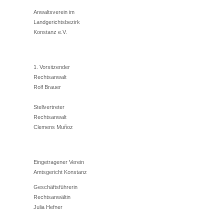
Anwaltsverein im
Landgerichtsbezirk
Konstanz e.V.
1. Vorsitzender
Rechtsanwalt
Rolf Brauer
Stellvertreter
Rechtsanwalt
Clemens Muñoz
Eingetragener Verein
Amtsgericht Konstanz
Geschäftsführerin
Rechtsanwältin
Julia Hefner