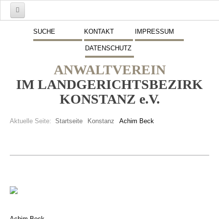
Start
SUCHE
KONTAKT
IMPRESSUM
DATENSCHUTZ
Mitglieder
ANWALTVEREIN
Vorstand
IM LANDGERICHTSBEZIRK
Schwerpunkte
KONSTANZ e.V.
Fremdsprachen
Aktuelle Seite:
Startseite
Konstanz
Achim Beck
Veranstaltungen
Stellenmarkt
Inserate
Beitritt zum Verein
Presse
Achim Beck