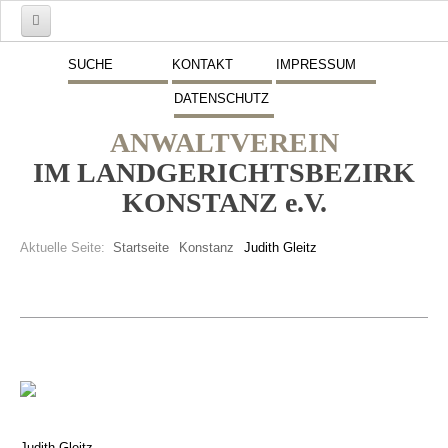
Start
SUCHE
KONTAKT
IMPRESSUM
DATENSCHUTZ
Mitglieder
ANWALTVEREIN
Vorstand
IM LANDGERICHTSBEZIRK
Schwerpunkte
KONSTANZ e.V.
Fremdsprachen
Aktuelle Seite:
Startseite
Konstanz
Judith Gleitz
Veranstaltungen
Stellenmarkt
Inserate
Beitritt zum Verein
Presse
Judith Gleitz