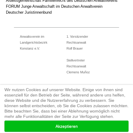
Arbeitsgemeinschaft Familienrecht des Deutschen Anwaltvereins
FORUM Junge Anwaltschaft im Deutschen Anwaltverein
Deutscher Juristinnenbund
Anwaltsverein im
1. Vorsitzender
Landgerichtsbezirk
Rechtsanwalt
Konstanz e.V.
Rolf Brauer
Stellvertreter
Rechtsanwalt
Clemens Muñoz
Wir nutzen Cookies auf unserer Website. Einige von ihnen sind
Eingetragener Verein
Tel.: 07531/12784710
essenziell für den Betrieb der Seite, während andere uns helfen,
Amtsgericht Konstanz
Fax: 07731/950922
diese Website und die Nutzererfahrung zu verbessern. Sie
können selbst entscheiden, ob Sie die Cookies zulassen möchten.
Geschäftsführerin
vorstand@anwaltsverein-konstanz.de
Bitte beachten Sie, dass bei einer Ablehnung womöglich nicht
Rechtsanwältin
www.anwaltverein-konstanz.de
mehr alle Funktionalitäten der Seite zur Verfügung stehen.
Julia Hefner
Akzeptieren