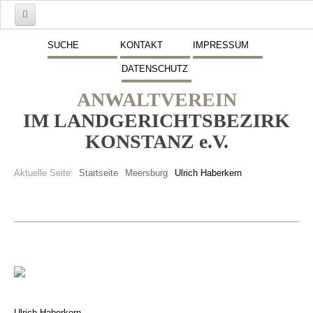
Start
SUCHE
KONTAKT
IMPRESSUM
DATENSCHUTZ
Mitglieder
ANWALTVEREIN
Vorstand
IM LANDGERICHTSBEZIRK
Schwerpunkte
KONSTANZ e.V.
Fremdsprachen
Aktuelle Seite:
Startseite
Meersburg
Ulrich Haberkern
Veranstaltungen
Stellenmarkt
Inserate
Beitritt zum Verein
Presse
Ulrich Haberkern